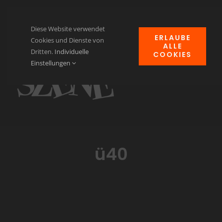
Zum
Inhalt
Diese Website verwendet
ERLAUBE
springen
Cookies und Dienste von
ALLE
Dritten.
Individuelle
COOKIES
Navi
Einstellungen
ums
Home
News
Events
ü40
Clubheim
Verein für Kulturgut
Kontakt