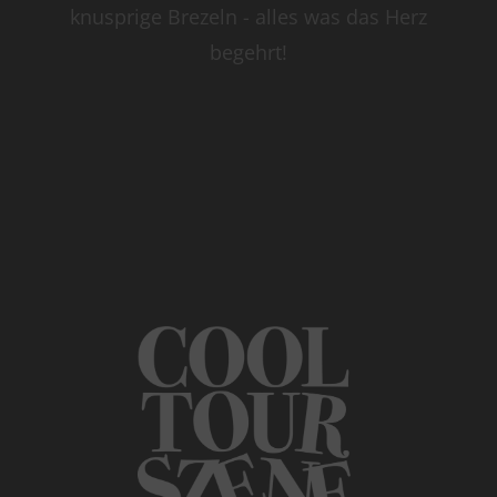
knusprige Brezeln - alles was das Herz
begehrt!