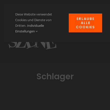
Zum
Inhalt
Diese Website verwendet
ERLAUBE
springen
Cookies und Dienste von
ALLE
Dritten.
Individuelle
COOKIES
Navi
Einstellungen
ums
Home
News
Events
Schlager
Clubheim
Verein für Kulturgut
Kontakt