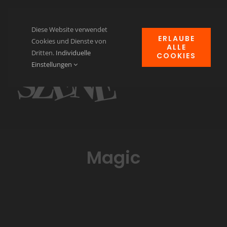
Zum
Inhalt
Diese Website verwendet
ERLAUBE
springen
Cookies und Dienste von
ALLE
Dritten.
Individuelle
COOKIES
Navi
Einstellungen
ums
Home
News
Events
Magic
Clubheim
Verein für Kulturgut
Kontakt