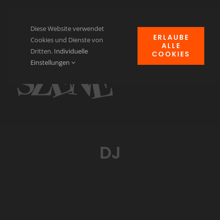
Zum
Inhalt
Diese Website verwendet
ERLAUBE
springen
Cookies und Dienste von
ALLE
Dritten.
Individuelle
COOKIES
Navi
Einstellungen
ums
Home
News
Events
DJ
Clubheim
Verein für Kulturgut
Kontakt