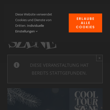
Zum
Inhalt
Diese Website verwendet
ERLAUBE
springen
Cookies und Dienste von
ALLE
Dritten.
Individuelle
COOKIES
Navi
Einstellungen
ums
Home
News
×
DIESE VERANSTALTUNG HAT
Events
BEREITS STATTGEFUNDEN.
Clubheim
Verein für Kulturgut
Kontakt