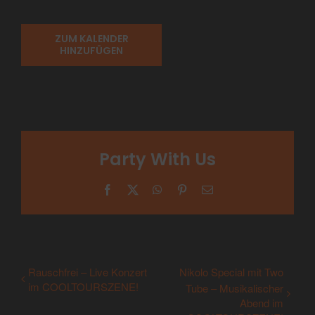
ZUM KALENDER
HINZUFÜGEN
Party With Us
Facebook
X
WhatsApp
Pinterest
E-
Mail
Rauschfrei – Live Konzert
Nikolo Special mit Two
im COOLTOURSZENE!
Tube – Musikalischer
Abend im