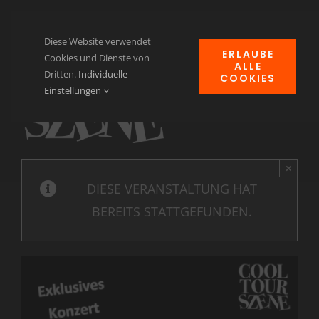
Zum
Inhalt
Diese Website verwendet
ERLAUBE
springen
Cookies und Dienste von
ALLE
Dritten.
Individuelle
COOKIES
Navi
Einstellungen
ums
Home
News
×
DIESE VERANSTALTUNG HAT
Events
BEREITS STATTGEFUNDEN.
Clubheim
Verein für Kulturgut
Kontakt