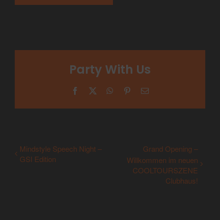
Party With Us
Facebook
X
WhatsApp
Pinterest
E-
Mail
Mindstyle Speech Night –
Grand Opening –
GSI Edition
Willkommen im neuen
COOLTOURSZENE
Clubhaus!