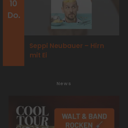
10
Do.
Seppi Neubauer – Hirn
mit Ei
News