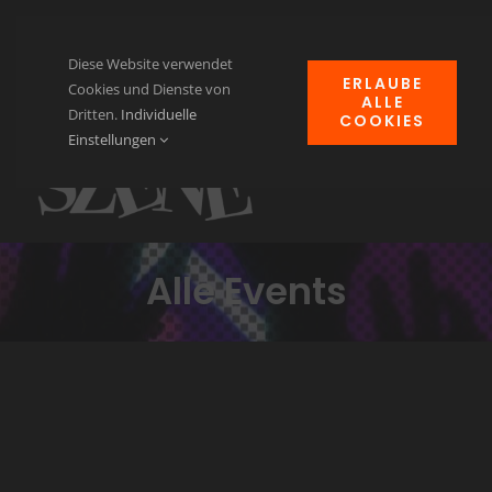
Zum
Inhalt
Diese Website verwendet
ERLAUBE
springen
Cookies und Dienste von
ALLE
Dritten.
Individuelle
COOKIES
Navi
Einstellungen
ums
Home
News
Alle Events
Events
Clubheim
Verein für Kulturgut
Kontakt